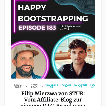
3. AUG.
4 MIN
NEWSLETT
PODCAS
ECOMMER
TEA
2026
READ
ER
T
CE
M
Filip Mierzwa von STUR:
Vom Affiliate-Blog zur
eigenen DTC-Brand ganz