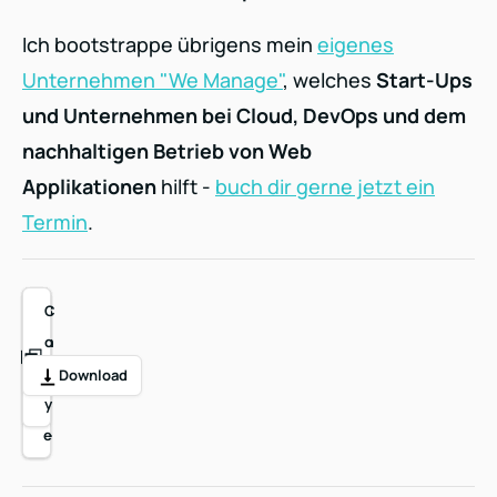
Ich bootstrappe übrigens mein
eigenes
Unternehmen "We Manage"
, welches
Start-Ups
und Unternehmen bei Cloud, DevOps und dem
nachhaltigen Betrieb von Web
Applikationen
hilft -
buch dir gerne jetzt ein
Termin
.
E
S
S
S
S
C
m
h
h
h
h
o
ai
a
a
a
a
p
Download
l
r
r
r
r
y
e
e
e
e