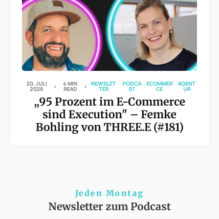
20. JULI
4 MIN
NEWSLET
PODCA
ECOMMER
AGENT
2026
READ
TER
ST
CE
UR
„95 Prozent im E-Commerce
sind Execution" – Femke
Bohling von THREE.E (#181)
Jeden Montag
Newsletter zum Podcast