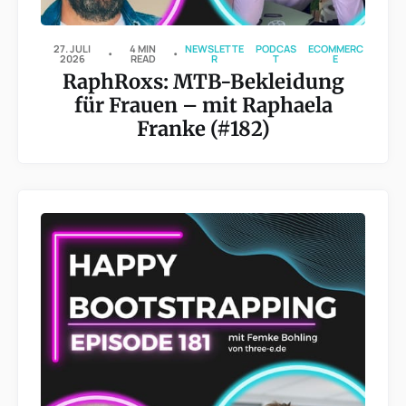
27. JULI
4 MIN
NEWSLETTE
PODCAS
ECOMMERC
2026
READ
R
T
E
RaphRoxs: MTB-Bekleidung
für Frauen – mit Raphaela
Franke (#182)