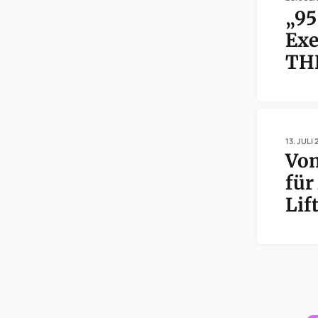
„95
Exe
THR
13. JULI
Vom
für
Lif