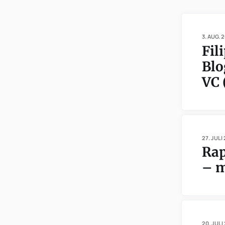
3. AUG. 
Fil
Blo
VC 
27. JULI
Rap
– m
20. JULI