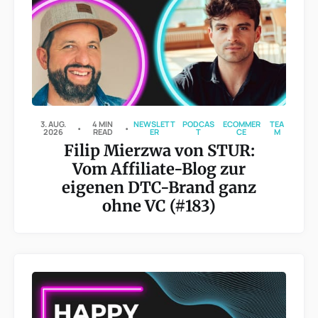
3. AUG.
4 MIN
NEWSLETT
PODCAS
ECOMMER
TEA
2026
READ
ER
T
CE
M
Filip Mierzwa von STUR:
Vom Affiliate-Blog zur
eigenen DTC-Brand ganz
ohne VC (#183)