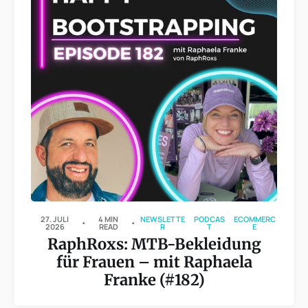
27. JULI
4 MIN
NEWSLETTE
PODCAS
ECOMMERC
2026
READ
R
T
E
RaphRoxs: MTB-Bekleidung
für Frauen – mit Raphaela
Franke (#182)