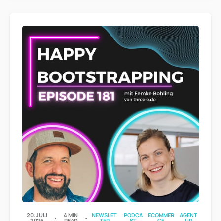
20. JULI
4 MIN
NEWSLET
PODCA
ECOMMER
AGENT
2026
READ
TER
ST
CE
UR