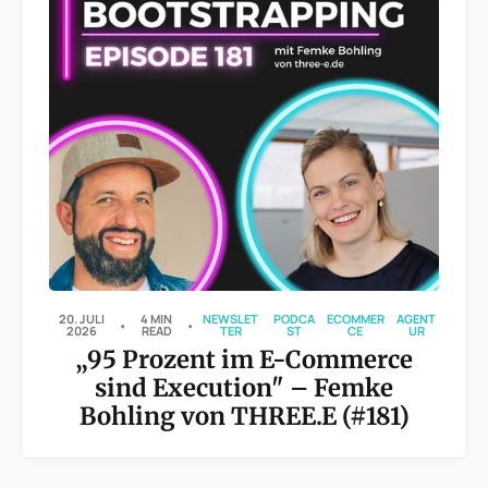
20. JULI
4 MIN
NEWSLET
PODCA
ECOMMER
AGENT
2026
READ
TER
ST
CE
UR
„95 Prozent im E-Commerce
sind Execution" – Femke
Bohling von THREE.E (#181)