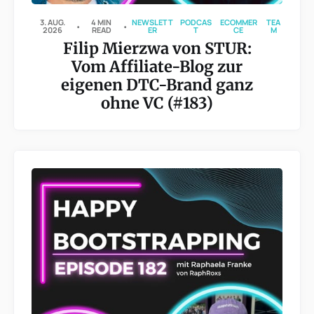
3. AUG.
4 MIN
NEWSLETT
PODCAS
ECOMMER
TEA
2026
READ
ER
T
CE
M
Filip Mierzwa von STUR:
Vom Affiliate-Blog zur
eigenen DTC-Brand ganz
ohne VC (#183)