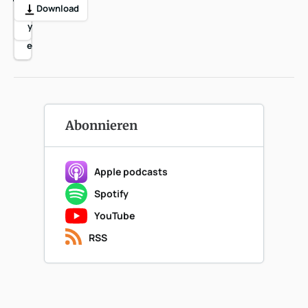
ai
a
a
a
a
p
Download
l
r
r
r
r
y
e
e
e
e
Abonnieren
Apple podcasts
Spotify
YouTube
RSS