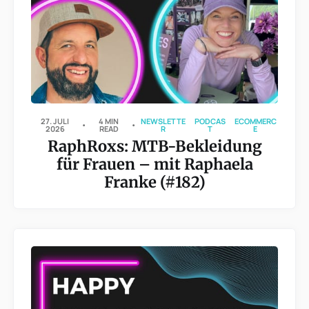
27. JULI
4 MIN
NEWSLETTE
PODCAS
ECOMMERC
2026
READ
R
T
E
RaphRoxs: MTB-Bekleidung
für Frauen – mit Raphaela
Franke (#182)